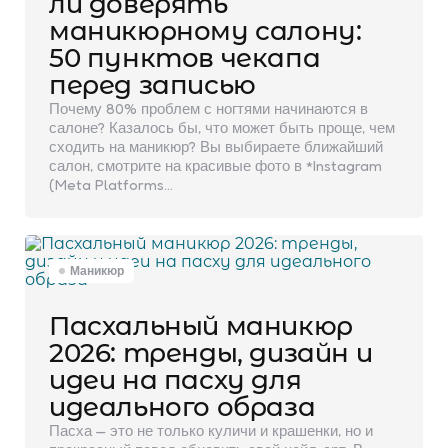
ли доверять
маникюрному салону:
50 пунктов чекапа
перед записью
Почему 80% проблем с ногтями начинаются в
салоне? Казалось бы, что может быть проще, чем
сходить на маникюр? Вы выбираете ближайший
салон, смотрите на красивые фото в *Instagram
(Meta Platforms…
Маникюр
Пасхальный маникюр
2026: тренды, дизайн и
идеи на пасху для
идеального образа
Пасха — это не только куличи и крашенки, но и