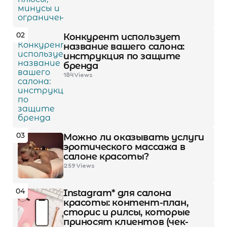
02
Конкурент использует
название вашего салона:
инструкция по защите
бренда
184
Views
03
Можно ли оказывать услуги
эротического массажа в
салоне красоты?
259
Views
04
Instagram* для салона
красоты: контент-план,
сторис и рилсы, которые
приносят клиентов (чек-