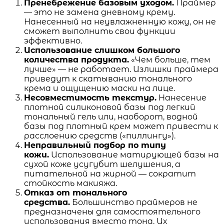
Пренебрежение базовым уходом.
Праймер
— это не замена дневному крему.
Нанесенный на неувлажненную кожу, он не
сможет выполнить свои функции
эффективно.
Использование слишком большого
количества продукта.
«Чем больше, тем
лучше» — не работает. Излишки праймера
приведут к скатыванию тонального
крема и ощущению маски на лице.
Несовместимость текстур.
Нанесение
плотной силиконовой базы под легкий
тональный гель или, наоборот, водной
базы под плотный крем может привести к
расслоению средств («пиллингу»).
Неправильный подбор по типу
кожи.
Использование матирующей базы на
сухой коже усугубит шелушения, а
питательной на жирной — сократит
стойкость макияжа.
Отказ от тонального
средства.
Большинство праймеров не
предназначены для самостоятельного
использования вместо тона. Их