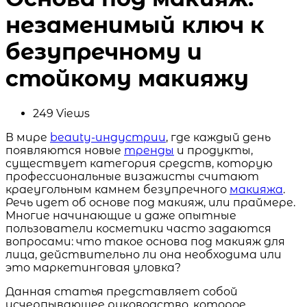
незаменимый ключ к
безупречному и
стойкому макияжу
249
Views
В мире
beauty-индустрии
, где каждый день
появляются новые
тренды
и продукты,
существует категория средств, которую
профессиональные визажисты считают
краеугольным камнем безупречного
макияжа
.
Речь идет об основе под макияж, или праймере.
Многие начинающие и даже опытные
пользователи косметики часто задаются
вопросами: что такое основа под макияж для
лица, действительно ли она необходима или
это маркетинговая уловка?
Данная статья представляет собой
исчерпывающее руководство, которое