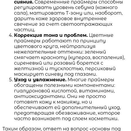
сияния.
Современные праймеры способны
регулировать уровень себума (кожного
сала), матировать Т-зону или, наоборот,
дарить коже здоровое внутреннее
свечение за счет светоотражающих
частиц.
Коррекция тона и проблем.
Цветные
праймеры работают по принципу
цветового круга, нейтрализуя
нежелательные оттенки: зеленый
смягчает красноту (купероз, воспаления),
сиреневый или розовый борется с
желтизной и тусклостью, персиковый
маскирует синеву под глазами.
Уход и увлажнение.
Многие праймеры
обогащены полезными компонентами:
гиалуроновой кислотой, витаминами,
антиоксидантами. Они не просто
готовят кожу к макияжу, но и
обеспечивают ей дополнительный уход,
предотвращая обезвоживание, которое
часто возникает под слоем косметики.
Таким образом, ответ на вопрос «основы под