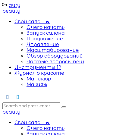
04
02
03
01
Menu
beauty
Search
Menu
beauty
Свой салон
🔥
С чего начать
Запуск салона
Продвижение
Управление
Масштабирование
Обзор оборудований
Частые вопросы
new
Инструменты
12
Журнал о красоте
Маникюр
Макияж
Search
Search
Search
for:
beauty
Свой салон
🔥
С чего начать
Запуск салона