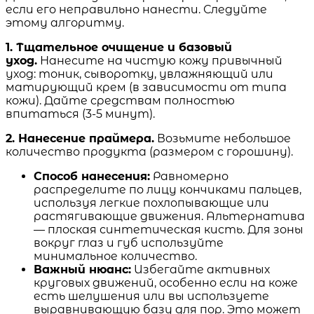
если его неправильно нанести. Следуйте
этому алгоритму.
1. Тщательное очищение и базовый
уход.
Нанесите на чистую кожу привычный
уход: тоник, сыворотку, увлажняющий или
матирующий крем (в зависимости от типа
кожи). Дайте средствам полностью
впитаться (3-5 минут).
2. Нанесение праймера.
Возьмите небольшое
количество продукта (размером с горошину).
Способ нанесения:
Равномерно
распределите по лицу кончиками пальцев,
используя легкие похлопывающие или
растягивающие движения. Альтернатива
— плоская синтетическая кисть. Для зоны
вокруг глаз и губ используйте
минимальное количество.
Важный нюанс:
Избегайте активных
круговых движений, особенно если на коже
есть шелушения или вы используете
выравнивающую базу для пор. Это может