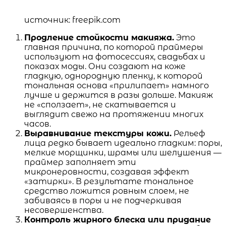
источник: freepik.com
Продление стойкости макияжа.
Это
главная причина, по которой праймеры
используют на фотосессиях, свадьбах и
показах моды. Они создают на коже
гладкую, однородную пленку, к которой
тональная основа «прилипает» намного
лучше и держится в разы дольше. Макияж
не «сползает», не скатывается и
выглядит свежо на протяжении многих
часов.
Выравнивание текстуры кожи.
Рельеф
лица редко бывает идеально гладким: поры,
мелкие морщинки, шрамы или шелушения —
праймер заполняет эти
микронеровности, создавая эффект
«затирки». В результате тональное
средство ложится ровным слоем, не
забиваясь в поры и не подчеркивая
несовершенства.
Контроль жирного блеска или придание