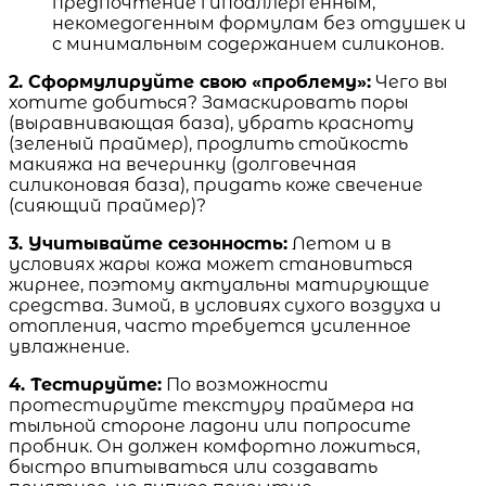
предпочтение гипоаллергенным,
некомедогенным формулам без отдушек и
с минимальным содержанием силиконов.
2. Сформулируйте свою «проблему»:
Чего вы
хотите добиться? Замаскировать поры
(выравнивающая база), убрать красноту
(зеленый праймер), продлить стойкость
макияжа на вечеринку (долговечная
силиконовая база), придать коже свечение
(сияющий праймер)?
3. Учитывайте сезонность:
Летом и в
условиях жары кожа может становиться
жирнее, поэтому актуальны матирующие
средства. Зимой, в условиях сухого воздуха и
отопления, часто требуется усиленное
увлажнение.
4. Тестируйте:
По возможности
протестируйте текстуру праймера на
тыльной стороне ладони или попросите
пробник. Он должен комфортно ложиться,
быстро впитываться или создавать