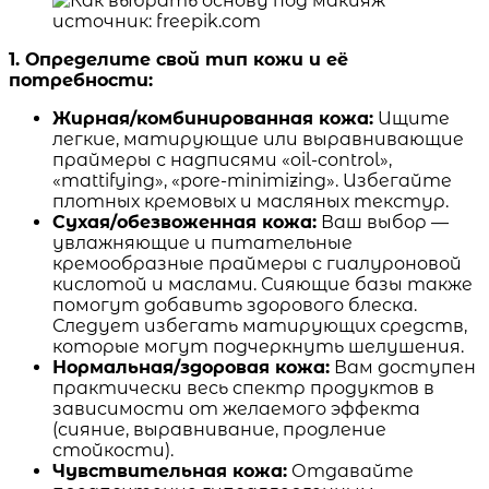
источник: freepik.com
1. Определите свой тип кожи и её
потребности:
Жирная/комбинированная кожа:
Ищите
легкие, матирующие или выравнивающие
праймеры с надписями «oil-control»,
«mattifying», «pore-minimizing». Избегайте
плотных кремовых и масляных текстур.
Сухая/обезвоженная кожа:
Ваш выбор —
увлажняющие и питательные
кремообразные праймеры с гиалуроновой
кислотой и маслами. Сияющие базы также
помогут добавить здорового блеска.
Следует избегать матирующих средств,
которые могут подчеркнуть шелушения.
Нормальная/здоровая кожа:
Вам доступен
практически весь спектр продуктов в
зависимости от желаемого эффекта
(сияние, выравнивание, продление
стойкости).
Чувствительная кожа:
Отдавайте