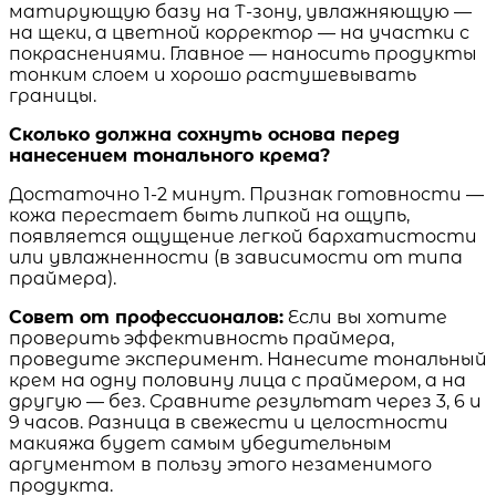
матирующую базу на Т-зону, увлажняющую —
на щеки, а цветной корректор — на участки с
покраснениями. Главное — наносить продукты
тонким слоем и хорошо растушевывать
границы.
Сколько должна сохнуть основа перед
нанесением тонального крема?
Достаточно 1-2 минут. Признак готовности —
кожа перестает быть липкой на ощупь,
появляется ощущение легкой бархатистости
или увлажненности (в зависимости от типа
праймера).
Совет от профессионалов:
Если вы хотите
проверить эффективность праймера,
проведите эксперимент. Нанесите тональный
крем на одну половину лица с праймером, а на
другую — без. Сравните результат через 3, 6 и
9 часов. Разница в свежести и целостности
макияжа будет самым убедительным
аргументом в пользу этого незаменимого
продукта.