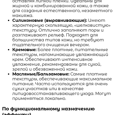
оставляя липкой пленки. Идеальны для
жирной и комбинированной кожи, а также
для создания естественного, незаметного
макияжа.
Силиконовые (выравнивающие):
Имеют
характерную скользящую, «шелковистую»
текстуру. Отлично заполняют поры и
разглаживают рельеф. Подходят для
большинства типов кожи, но требуют
тщательного очищения вечером.
Кремовые:
Более плотные, питательные
текстуры, напоминающие увлажняющий
крем. Обеспечивают интенсивное
увлажнение, рекомендованы для сухой,
зрелой и обезвоженной кожи.
Масляные/Бальзамовые:
Самые плотные
текстуры, обеспечивающие максимальное
питание. Часто используются для очень
сухих участков или в качестве
липидовосстанавливающего ухода. Могут
применяться локально.
По функциональному назначению
(эффекту)