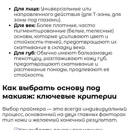
Для лица:
Универсальные или
направленного действия (для Т-зоны, для
зоны под глазами).
Для век:
Более плотные, часто
пигментированные (белые, телесные)
основы, которые усиливают цвет и
стойкость теней, предотвращают их
скатывание в складку века.
Для губ:
Обычно имеют бальзамовую
текстуру, разглаживают кожу губ,
предотвращают скатывание и
растекание помады, продлевают её
стойкость.
Как выбрать основу под
макияж: ключевые критерии
Выбор праймера — это всегда индивидуальный
процесс, основанный на двух главных факторах:
тип кожи и желаемый конечный результат.