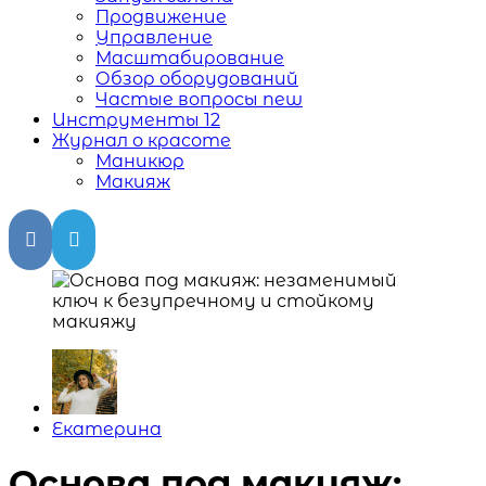
Продвижение
Управление
Масштабирование
Обзор оборудований
Частые вопросы
new
Инструменты
12
Журнал о красоте
Маникюр
Макияж
Posted
Екатерина
by
Основа под макияж: