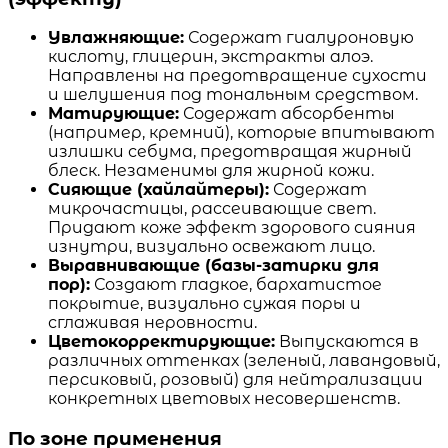
Увлажняющие:
Содержат гиалуроновую
кислоту, глицерин, экстракты алоэ.
Направлены на предотвращение сухости
и шелушения под тональным средством.
Матирующие:
Содержат абсорбенты
(например, кремний), которые впитывают
излишки себума, предотвращая жирный
блеск. Незаменимы для жирной кожи.
Сияющие (хайлайтеры):
Содержат
микрочастицы, рассеивающие свет.
Придают коже эффект здорового сияния
изнутри, визуально освежают лицо.
Выравнивающие (базы-затирки для
пор):
Создают гладкое, бархатистое
покрытие, визуально сужая поры и
сглаживая неровности.
Цветокорректирующие:
Выпускаются в
различных оттенках (зеленый, лавандовый,
персиковый, розовый) для нейтрализации
конкретных цветовых несовершенств.
По зоне применения