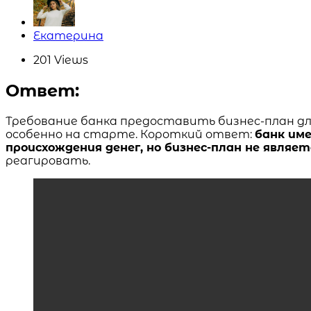
Posted
Екатерина
by
201
Views
Ответ:
Требование банка предоставить бизнес-план д
особенно на старте. Короткий ответ:
банк им
происхождения денег, но бизнес-план не являе
реагировать.