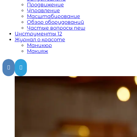
Продвижение
Управление
Масштабирование
Обзор оборудований
Частые вопросы
new
Инструменты
12
Журнал о красоте
Маникюр
Макияж