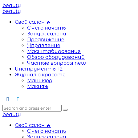
Menu
beauty
Search
Menu
beauty
Свой салон
🔥
С чего начать
Запуск салона
Продвижение
Управление
Масштабирование
Обзор оборудований
Частые вопросы
new
Инструменты
12
Журнал о красоте
Маникюр
Макияж
Search
Search
Search
for:
beauty
Свой салон
🔥
С чего начать
Запуск салона