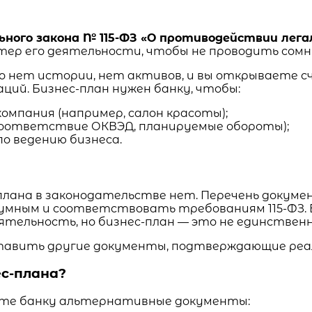
ьного закона № 115-ФЗ «О противодействии лег
ер его деятельности, чтобы не проводить сомн
ого нет истории, нет активов, и вы открываете 
ций. Бизнес-план нужен банку, чтобы:
омпания (например, салон красоты);
оответствие ОКВЭД, планируемые обороты);
по ведению бизнеса.
плана в законодательстве нет. Перечень доку
зумным и соответствовать требованиям 115-ФЗ. 
ельность, но бизнес-план — это не единственн
оставить другие документы, подтверждающие ре
с-плана?
жите банку альтернативные документы: