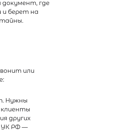
документ, где
 и берет на
 тайны.
звонит или
е:
т. Нужны
и клиенты
ия других
1 УК РФ —