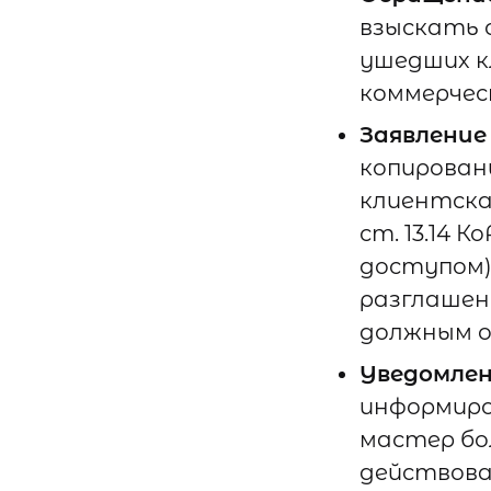
взыскать 
ушедших к
коммерческ
Заявление
копировани
клиентска
ст. 13.14 
доступом) 
разглашен
должным о
Уведомлен
информиро
мастер бо
действова