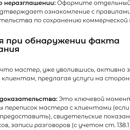
о неразглашении:
Оформите отдельный 
дтверждает ознакомление с правилами
ательства по сохранению коммерческой
ия при обнаружении факта
ания
, что мастер, уже уволившись, активно 
клиентам, предлагая услуги на сторон
доказательства:
Это ключевой момен
 переписок мастера с клиентами (есл
 предоставить), свидетельские показан
в, записи разговоров (с учетом ст. 138.