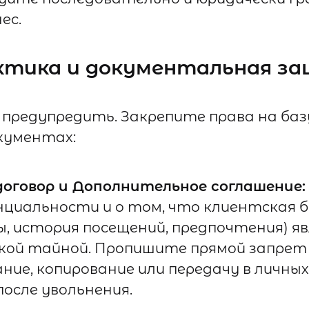
ес.
актика и документальная з
 предупредить. Закрепите права на баз
кументах:
договор и Дополнительное соглашение:
нциальности и о том, что клиентская 
, история посещений, предпочтения) я
кой тайной. Пропишите прямой запрет 
ние, копирование или передачу в личных
осле увольнения.