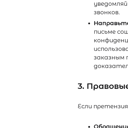
уведомляйт
звонков.
Направьт
письме со
конфиденц
использов
заказным 
доказател
3. Правовы
Если претензия
Обращение