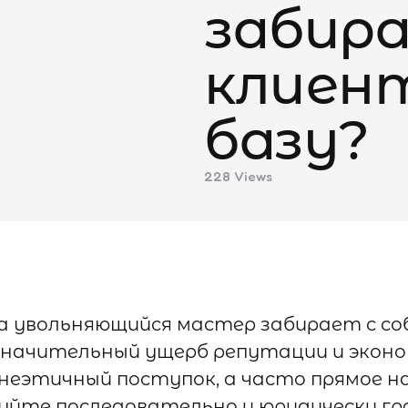
забир
клиен
базу?
228
Views
а увольняющийся мастер забирает с с
значительный ущерб репутации и эконо
неэтичный поступок, а часто прямое 
вуйте последовательно и юридически г