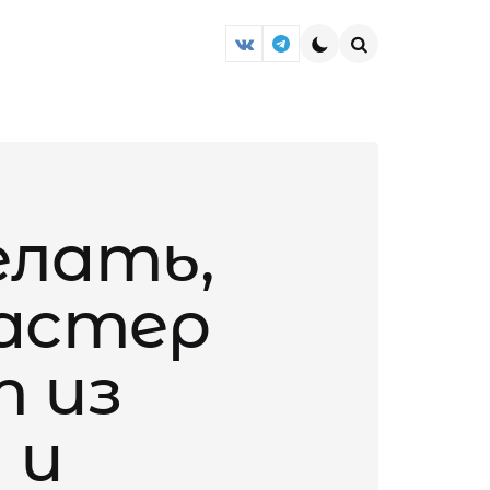
Search
елать,
мастер
 из
 и