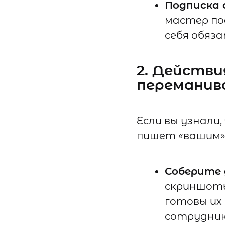
Подписка 
мастер по
себя обяз
2. Действ
переманив
Если вы узнали
пишет «вашим» 
Соберите 
скриншоты
готовы их
сотруднико