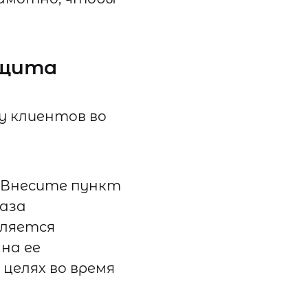
ащита
у клиентов во
Внесите пункт
база
вляется
на ее
 целях во время