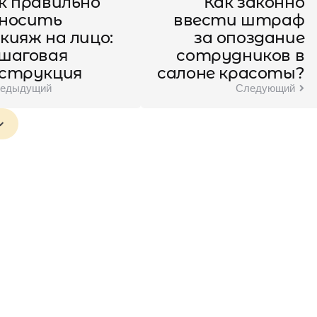
к правильно
Как законно
носить
ввести штраф
кияж на лицо:
за опоздание
шаговая
сотрудников в
струкция
салоне красоты?
едыдущий
Следующий