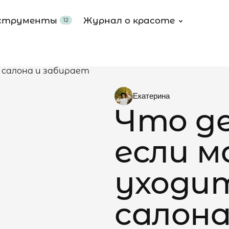
струменты
Журнал о красоте
12
Posted
Екатерина
by
Что д
если 
уходит
салона