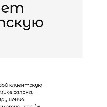
ает
тскую
обой клиентскую
мике салона.
нарушение
рамотно, чтобы