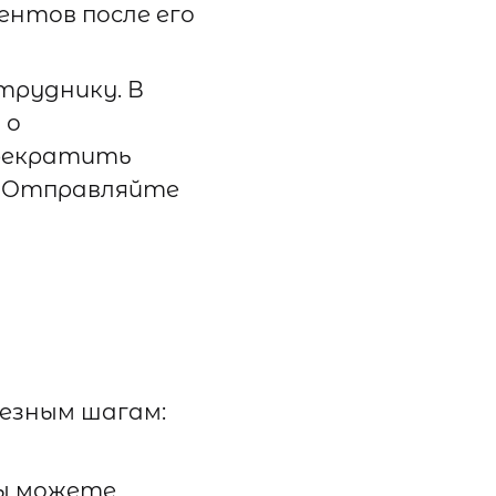
ентов после его
труднику. В
 о
прекратить
. Отправляйте
ьезным шагам:
ы можете