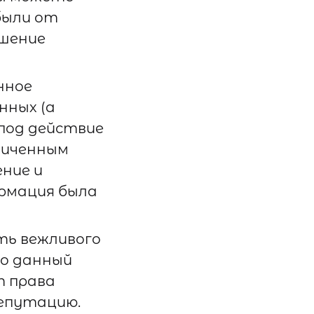
были от
ушение
нное
нных (а
под действие
аниченным
ение и
ормация была
ь вежливого
то данный
т права
епутацию.