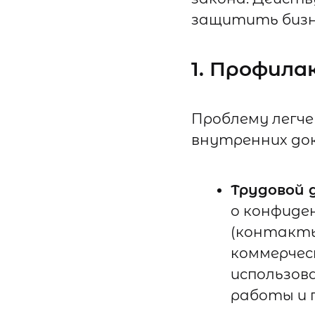
защитить бизн
1. Профил
Проблему легче
внутренних до
Трудовой 
о конфиде
(контакты
коммерчес
использова
работы и п