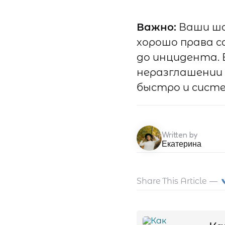
Важно:
Ваши ша
хорошо права 
до инцидента. 
неразглашении 
быстро и систе
Written by
Екатерина
Share
This Article
Навигация