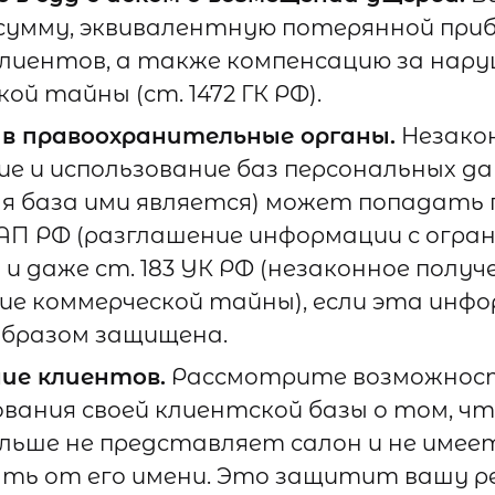
сумму, эквивалентную потерянной при
лиентов, а также компенсацию за нар
ой тайны (ст. 1472 ГК РФ).
 в правоохранительные органы.
Незако
е и использование баз персональных да
я база ими является) может попадать 
КоАП РФ (разглашение информации с огр
и даже ст. 183 УК РФ (незаконное получ
ие коммерческой тайны), если эта инф
бразом защищена.
ие клиентов.
Рассмотрите возможност
вания своей клиентской базы о том, ч
льше не представляет салон и не имее
ть от его имени. Это защитит вашу р