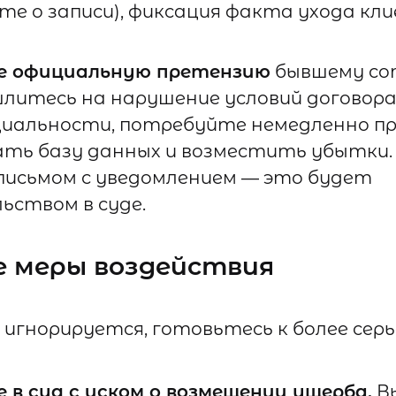
е о записи), фиксация факта ухода кли
е официальную претензию
бывшему со
шлитесь на нарушение условий договора
иальности, потребуйте немедленно 
ать базу данных и возместить убытки
письмом с уведомлением — это будет
ьством в суде.
е меры воздействия
 игнорируется, готовьтесь к более сер
 в суд с иском о возмещении ущерба.
В