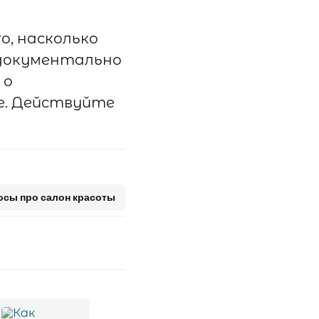
о, насколько
 документально
 о
ее. Действуйте
осы про салон красоты