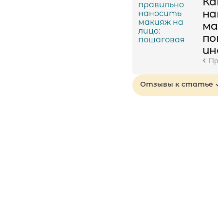
Ка
на
ма
по
ин
Пр
Отзывы к статье