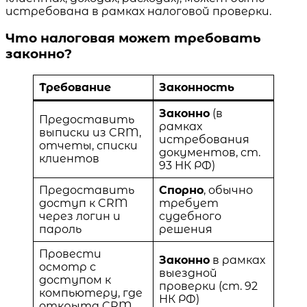
истребована в рамках налоговой проверки.
Что налоговая может требовать
законно?
Требование
Законность
Законно
(в
Предоставить
рамках
выписки из CRM,
истребования
отчеты, списки
документов, ст.
клиентов
93 НК РФ)
Предоставить
Спорно
, обычно
доступ к CRM
требует
через логин и
судебного
пароль
решения
Провести
Законно
в рамках
осмотр с
выездной
доступом к
проверки (ст. 92
компьютеру, где
НК РФ)
открыта CRM