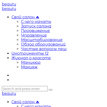
Menu
beauty
Search
Menu
beauty
Свой салон
🔥
С чего начать
Запуск салона
Продвижение
Управление
Масштабирование
Обзор оборудований
Частые вопросы
new
Инструменты
12
Журнал о красоте
Маникюр
Макияж
Search
Search
Search
for:
beauty
Свой салон
🔥
С чего начать