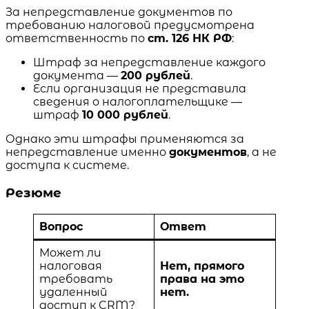
За непредставление документов по
требованию налоговой предусмотрена
ответственность по
ст. 126 НК РФ
:
Штраф за непредставление каждого
документа —
200 рублей
.
Если организация не представила
сведения о налогоплательщике —
штраф
10 000 рублей
.
Однако эти штрафы применяются за
непредставление именно
документов
, а не
доступа к системе.
Резюме
Вопрос
Ответ
Может ли
налоговая
Нет, прямого
требовать
права на это
удаленный
нет.
доступ к CRM?