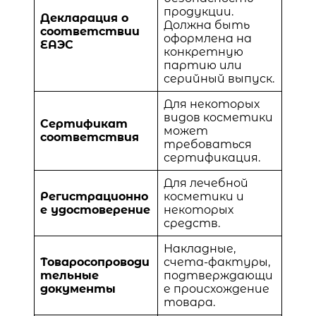
продукции.
Декларация о
Должна быть
соответствии
оформлена на
ЕАЭС
конкретную
партию или
серийный выпуск.
Для некоторых
видов косметики
Сертификат
может
соответствия
требоваться
сертификация.
Для лечебной
Регистрационно
косметики и
е удостоверение
некоторых
средств.
Накладные,
Товаросопроводи
счета-фактуры,
тельные
подтверждающи
документы
е происхождение
товара.