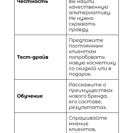
Честность
вы нашли
качественную
альтернативу.
Не нужно
скрывать
правду.
Предложите
постоянным
клиентам
Тест-драйв
попробовать
новую косметику
со скидкой или в
подарок.
Расскажите о
преимуществах
Обучение
нового бренда,
его составе,
результатах.
Спрашивайте
мнение
клиентов,