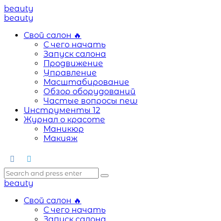
Menu
beauty
Search
Menu
beauty
Свой салон
🔥
С чего начать
Запуск салона
Продвижение
Управление
Масштабирование
Обзор оборудований
Частые вопросы
new
Инструменты
12
Журнал о красоте
Маникюр
Макияж
Search
Search
Search
for:
beauty
Свой салон
🔥
С чего начать
Запуск салона