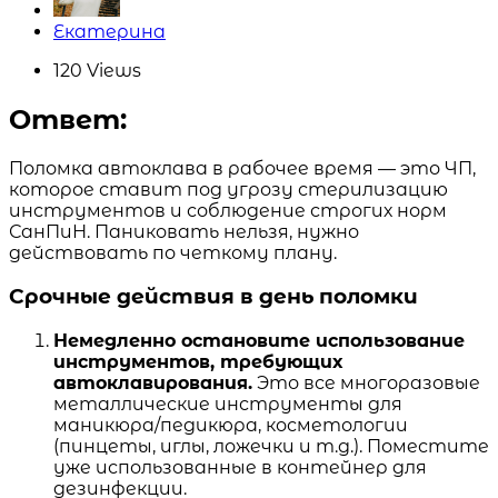
Posted
Екатерина
by
120
Views
Ответ:
Поломка автоклава в рабочее время — это ЧП,
которое ставит под угрозу стерилизацию
инструментов и соблюдение строгих норм
СанПиН. Паниковать нельзя, нужно
действовать по четкому плану.
Срочные действия в день поломки
Немедленно остановите использование
инструментов, требующих
автоклавирования.
Это все многоразовые
металлические инструменты для
маникюра/педикюра, косметологии
(пинцеты, иглы, ложечки и т.д.). Поместите
уже использованные в контейнер для
дезинфекции.