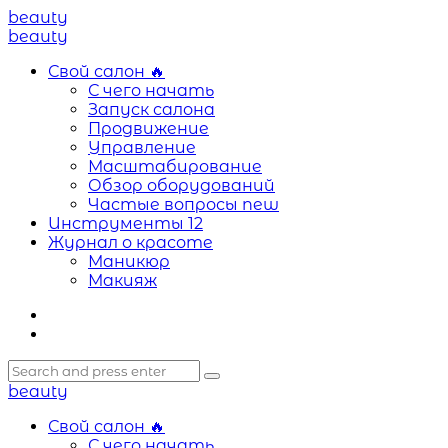
Menu
beauty
Search
Menu
beauty
Свой салон
🔥
С чего начать
Запуск салона
Продвижение
Управление
Масштабирование
Обзор оборудований
Частые вопросы
new
Инструменты
12
Журнал о красоте
Маникюр
Макияж
Search
Search
Search
for:
beauty
Свой салон
🔥
С чего начать