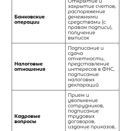
Открытие и
закрытие счетов,
распоряжение
Банковские
денежными
операции
средствами (с
правом подписи),
получение
выписок
Подписание и
сдача
отчетности,
Налоговые
представление
отношения
интересов в ФНС,
подписание
налоговых
деклараций
Прием и
увольнение
сотрудников,
подписание
Кадровые
трудовых
вопросы
договоров,
издание приказов,