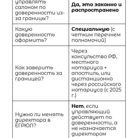
управлять
Да, это законно и
салоном по
распространено
доверенности из-
за границы?
Какую
Специальную
(с
доверенность
четким перечнем
оформить?
полномочий)
Через
консульство РФ,
местного
Как заверить
нотариуса +
доверенность за
апостиль, или
границей?
дистанционно
через российского
нотариуса (с 2025
г.)
Нет
, если
управляющий
Нужно ли менять
действует по
директора в
доверенности, а
ЕГРЮЛ?
не назначается
директором