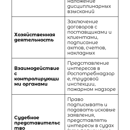
наложение
дисциплинарных
взысканий
Заключение
договоров с
поставщиками и
Хозяйственная
клиентами,
деятельность
подписание
актов, счетов,
накладных
Представление
Взаимодействие
интересов в
с
Роспотребнадзор
контролирующи
е, трудовой
ми органами
инспекции,
пожарном надзоре
Право
подписывать и
подавать исковые
заявления,
Судебное
представлять
представительс
интересы в судах
тво