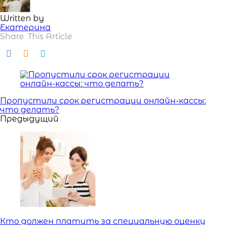
Written by
Екатерина
Share
This Article
Навигация
Пропустили срок регистрации онлайн-кассы:
что делать?
Предыдущий
Кто должен платить за специальную оценку