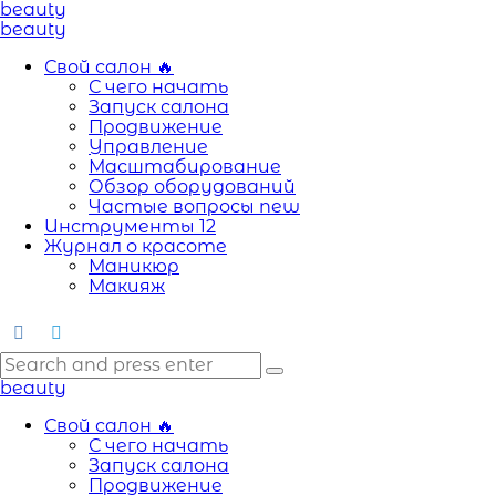
Menu
beauty
Search
Menu
beauty
Свой салон
🔥
С чего начать
Запуск салона
Продвижение
Управление
Масштабирование
Обзор оборудований
Частые вопросы
new
Инструменты
12
Журнал о красоте
Маникюр
Макияж
Search
Search
Search
for:
beauty
Свой салон
🔥
С чего начать
Запуск салона
Продвижение