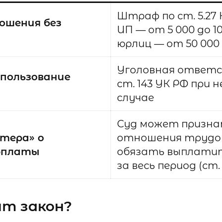
Штраф по ст. 5.27 
ошения без
ИП — от 5 000 до 10
юрлиц — от 50 000 
Уголовная ответ
спользование
ст. 143 УК РФ при
случае
Суд может призн
нтера» о
отношения трудо
рплаты
обязать выплати
за весь период (ст. 
ит закон?