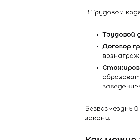
В Трудовом код
Трудовой 
Договор г
вознаграж
Стажиров
образоват
заведение
Безвозмездный 
закону.
Как можно 