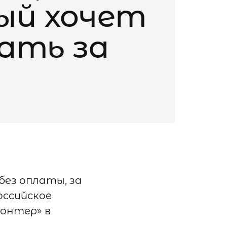
ый хочет
ать за
без оплаты, за
оссийское
онтер» в