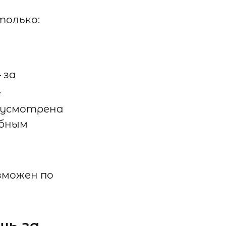
только:
 за
.
едусмотрена
ебным
зможен по
щь за