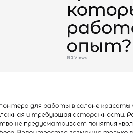
котор
работ
опыт?
190
Views
лонтера для работы в салоне красоты 
сложная и требующая осторожности. Р
тво не предусматривает понятия «вол
фере. Волонтерство возможно только в