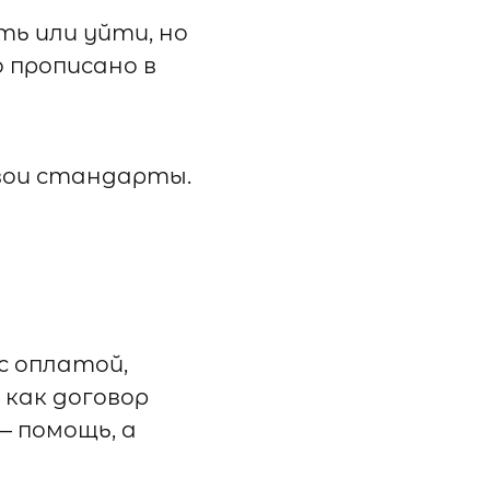
ь или уйти, но
 прописано в
вои стандарты.
с оплатой,
 как договор
— помощь, а