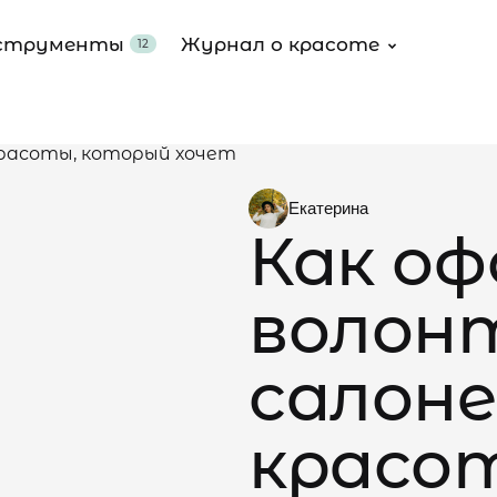
струменты
Журнал о красоте
12
Posted
Екатерина
by
Как о
волон
салоне
красо