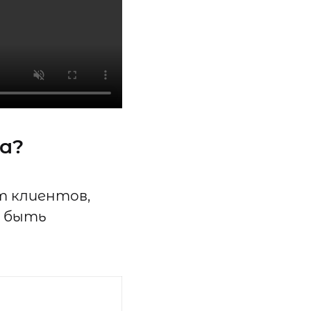
а?
т клиентов,
т быть