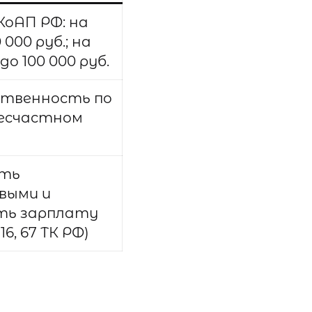
КоАП РФ: на
 000 руб.; на
до 100 000 руб.
ственность по
 несчастном
ать
выми и
ть зарплату
16, 67 ТК РФ)