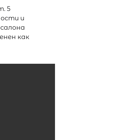
. 5
ности и
 салона
енен как