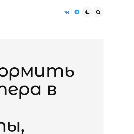
Search
формить
тера в
ты,