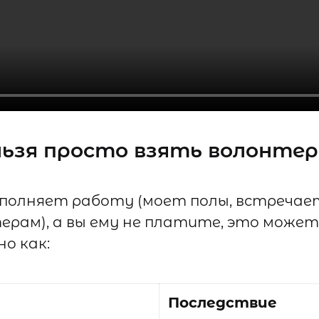
льзя просто взять волонтер
ыполняет работу (моет полы, встречае
рам), а вы ему не платите, это може
о как:
Последствие