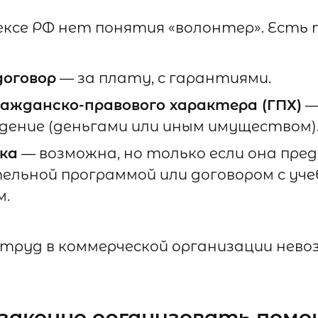
ексе РФ нет понятия «волонтер». Есть 
договор
— за плату, с гарантиями.
ражданско-правового характера (ГПХ)
—
дение (деньгами или иным имуществом)
ка
— возможна, но только если она пр
ельной программой или договором с уч
м.
труд в коммерческой организации нево
законно организовать помо