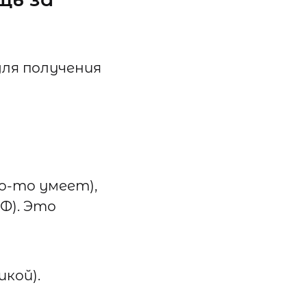
для получения
о-то умеет),
РФ). Это
кой).