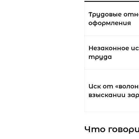
Трудовые отн
оформления
Незаконное и
труда
Иск от «воло
взыскании за
Что говор