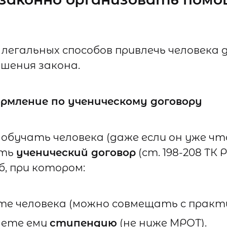
 легальных способов привлечь человека 
шения закона.
рмление по ученическому договору
 обучать человека (даже если он уже чт
ить
ученический договор
(ст. 198-208 ТК 
б, при котором:
те человека (можно совмещать с практи
аете ему
стипендию
(не ниже МРОТ).