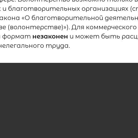
 и благотворительных организациях (ст
закона «О благотворительной деятель
е (волонтерстве)»). Для коммерческого
й формат
незаконен
и может быть расц
нелегального труда.