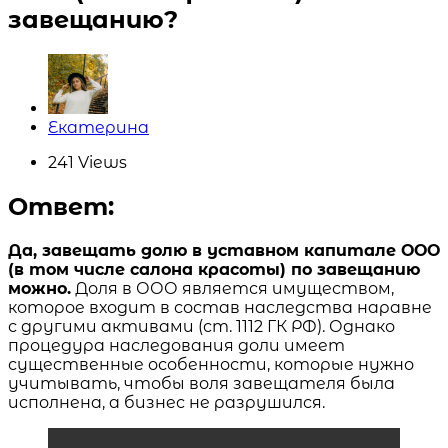
завещанию?
Posted
Екатерина
by
241
Views
Ответ:
Да, завещать долю в уставном капитале ООО
(в том числе салона красоты) по завещанию
можно.
Доля в ООО является имуществом,
которое входит в состав наследства наравне
с другими активами (ст. 1112 ГК РФ). Однако
процедура наследования доли имеет
существенные особенности, которые нужно
учитывать, чтобы воля завещателя была
исполнена, а бизнес не разрушился.