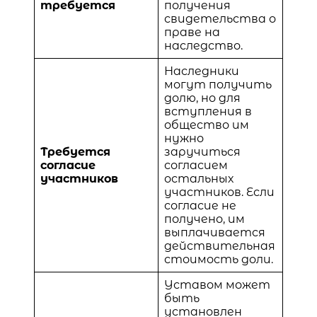
требуется
получения
свидетельства о
праве на
наследство.
Наследники
могут получить
долю, но для
вступления в
общество им
нужно
Требуется
заручиться
согласие
согласием
участников
остальных
участников. Если
согласие не
получено, им
выплачивается
действительная
стоимость доли.
Уставом может
быть
установлен