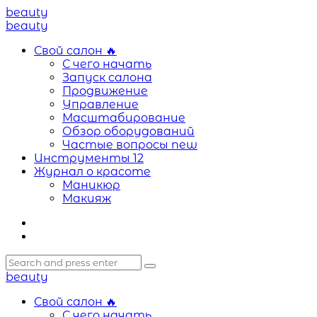
Menu
beauty
Search
Menu
beauty
Свой салон
🔥
С чего начать
Запуск салона
Продвижение
Управление
Масштабирование
Обзор оборудований
Частые вопросы
new
Инструменты
12
Журнал о красоте
Маникюр
Макияж
Search
Search
Search
for:
beauty
Свой салон
🔥
С чего начать