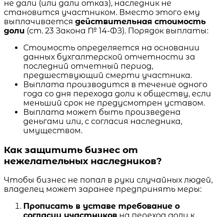
не дали (или дали отказ), наследник не
становится участником. Вместо этого ему
выплачивается
действительная стоимость
доли
(ст. 23 Закона № 14-ФЗ). Порядок выплаты:
Стоимость определяется на основании
данных бухгалтерской отчетности за
последний отчетный период,
предшествующий смерти участника.
Выплата производится в течение одного
года со дня перехода доли к обществу, если
меньший срок не предусмотрен уставом.
Выплата может быть произведена
деньгами или, с согласия наследника,
имуществом.
Как защитить бизнес от
нежелательных наследников?
Чтобы бизнес не попал в руки случайных людей,
владелец может заранее предпринять меры:
Прописать в уставе требование о
согласии участников
на переход доли к