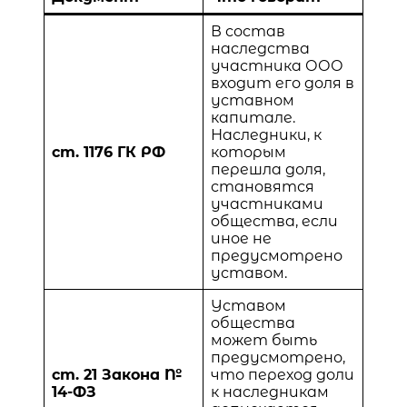
В состав
наследства
участника ООО
входит его доля в
уставном
капитале.
Наследники, к
ст. 1176 ГК РФ
которым
перешла доля,
становятся
участниками
общества, если
иное не
предусмотрено
уставом.
Уставом
общества
может быть
предусмотрено,
ст. 21 Закона №
что переход доли
14-ФЗ
к наследникам