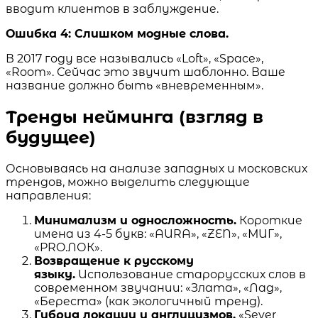
вводит клиентов в заблуждение.
Ошибка 4: Слишком модные слова.
В 2017 году все назывались «Loft», «Space»,
«Room». Сейчас это звучит шаблонно. Ваше
название должно быть «вневременным».
Тренды нейминга (взгляд в
будущее)
Основываясь на анализе западных и московских
трендов, можно выделить следующие
направления:
Минимализм и односложность.
Короткие
имена из 4-5 букв: «AURA», «ZEN», «МИГ»,
«PRO.ЛОК».
Возвращение к русскому
языку.
Использование старорусских слов в
современном звучании: «Злата», «Лад»,
«Береста» (как экологичный тренд).
Гибрид локации и англицизмов.
«Sever