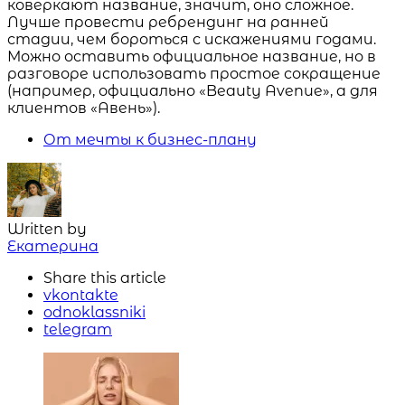
коверкают название, значит, оно сложное.
Лучше провести ребрендинг на ранней
стадии, чем бороться с искажениями годами.
Можно оставить официальное название, но в
разговоре использовать простое сокращение
(например, официально «Beauty Avenue», а для
клиентов «Авень»).
От мечты к бизнес-плану
Written by
Екатерина
Share
this article
vkontakte
odnoklassniki
telegram
Навигация