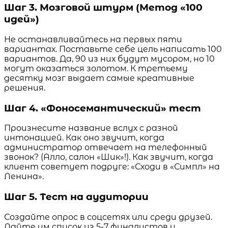
Шаг 3. Мозговой штурм (Метод «100
идей»)
Не останавливайтесь на первых пяти
вариантах. Поставьте себе цель написать 100
вариантов. Да, 90 из них будут мусором, но 10
могут оказаться золотом. К третьему
десятку мозг выдает самые креативные
решения.
Шаг 4. «Фоносемантический» тест
Произнесите название вслух с разной
интонацией. Как оно звучит, когда
администратор отвечает на телефонный
звонок? (Алло, салон «Шик»!). Как звучит, когда
клиент советует подруге: «Сходи в «Симпл» на
Ленина».
Шаг 5. Тест на аудитории
Создайте опрос в соцсетях или среди друзей.
Дайте им список из 5-7 финалистов и