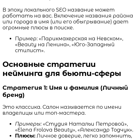
В эпоху локального SEO название может
работать на вас. Включение названия района
или города в имя (или его обыгрывание) дает
огромные плюсы в поиске.
Пример: «Парикмахерская на Невском»,
«Beauty на Ленина», «Юго-Западный
стилист».
Основные стратегии
нейминга для бьюти-сферы
Стратегия 1: Имя и фамилия (Личный
бренд)
Это классика. Салон называется по имени
владелицы или топ-мастера.
Примеры:
«Студия Натальи Петровой»,
«Elena Frolova Beauty», «Александр Тодчук».
Плюсы:
Личное доверие, легко запомнить,