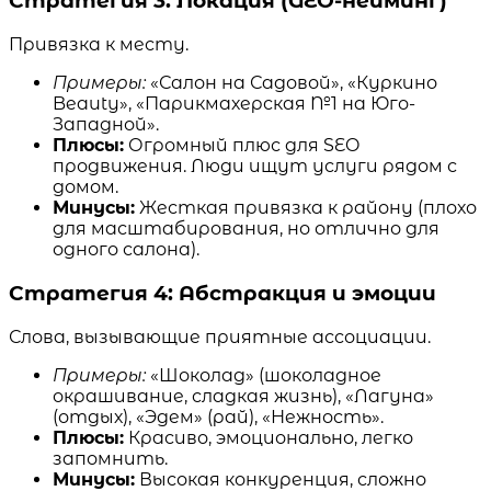
Стратегия 3: Локация (GEO-нейминг)
Привязка к месту.
Примеры:
«Салон на Садовой», «Куркино
Beauty», «Парикмахерская №1 на Юго-
Западной».
Плюсы:
Огромный плюс для SEO
продвижения. Люди ищут услуги рядом с
домом.
Минусы:
Жесткая привязка к району (плохо
для масштабирования, но отлично для
одного салона).
Стратегия 4: Абстракция и эмоции
Слова, вызывающие приятные ассоциации.
Примеры:
«Шоколад» (шоколадное
окрашивание, сладкая жизнь), «Лагуна»
(отдых), «Эдем» (рай), «Нежность».
Плюсы:
Красиво, эмоционально, легко
запомнить.
Минусы:
Высокая конкуренция, сложно