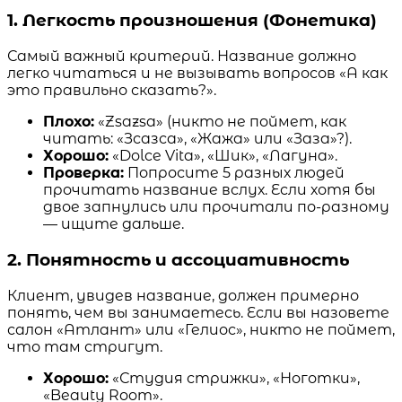
1. Легкость произношения (Фонетика)
Самый важный критерий. Название должно
легко читаться и не вызывать вопросов «А как
это правильно сказать?».
Плохо:
«Zsazsa» (никто не поймет, как
читать: «Зсазса», «Жажа» или «Заза»?).
Хорошо:
«Dolce Vita», «Шик», «Лагуна».
Проверка:
Попросите 5 разных людей
прочитать название вслух. Если хотя бы
двое запнулись или прочитали по-разному
— ищите дальше.
2. Понятность и ассоциативность
Клиент, увидев название, должен примерно
понять, чем вы занимаетесь. Если вы назовете
салон «Атлант» или «Гелиос», никто не поймет,
что там стригут.
Хорошо:
«Студия стрижки», «Ноготки»,
«Beauty Room».