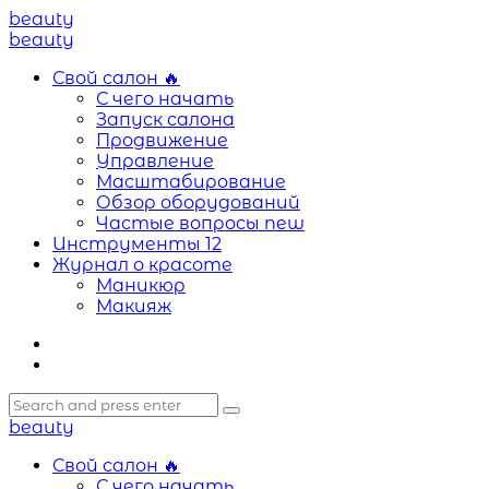
Menu
beauty
Search
Menu
beauty
Свой салон
🔥
С чего начать
Запуск салона
Продвижение
Управление
Масштабирование
Обзор оборудований
Частые вопросы
new
Инструменты
12
Журнал о красоте
Маникюр
Макияж
Search
Search
Search
for:
beauty
Свой салон
🔥
С чего начать