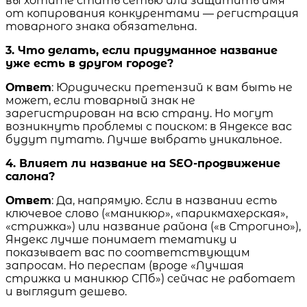
вы хотите стать сетью или защитить имя
от копирования конкурентами — регистрация
товарного знака обязательна.
3. Что делать, если придуманное название
уже есть в другом городе?
Ответ
: Юридически претензий к вам быть не
может, если товарный знак не
зарегистрирован на всю страну. Но могут
возникнуть проблемы с поиском: в Яндексе вас
будут путать. Лучше выбрать уникальное.
4. Влияет ли название на SEO-продвижение
салона?
Ответ
: Да, напрямую. Если в названии есть
ключевое слово («маникюр», «парикмахерская»,
«стрижка») или название района («в Строгино»),
Яндекс лучше понимает тематику и
показывает вас по соответствующим
запросам. Но переспам (вроде «Лучшая
стрижка и маникюр СПб») сейчас не работает
и выглядит дешево.