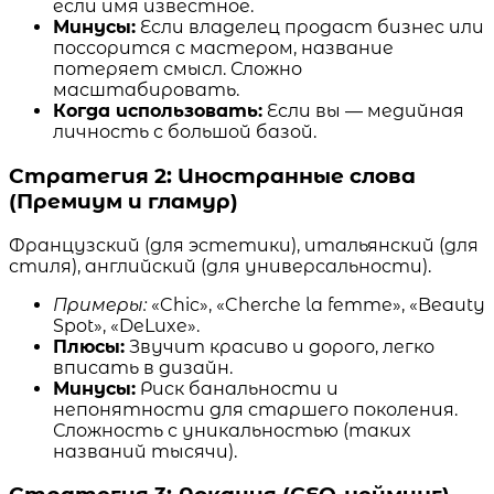
если имя известное.
Минусы:
Если владелец продаст бизнес или
поссорится с мастером, название
потеряет смысл. Сложно
масштабировать.
Когда использовать:
Если вы — медийная
личность с большой базой.
Стратегия 2: Иностранные слова
(Премиум и гламур)
Французский (для эстетики), итальянский (для
стиля), английский (для универсальности).
Примеры:
«Chic», «Cherche la femme», «Beauty
Spot», «DeLuxe».
Плюсы:
Звучит красиво и дорого, легко
вписать в дизайн.
Минусы:
Риск банальности и
непонятности для старшего поколения.
Сложность с уникальностью (таких
названий тысячи).