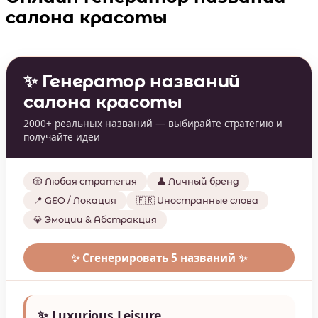
салона красоты
✨ Генератор названий
салона красоты
2000+ реальных названий — выбирайте стратегию и
получайте идеи
🎲 Любая стратегия
👤 Личный бренд
📍 GEO / Локация
🇫🇷 Иностранные слова
💎 Эмоции & Абстракция
✨ Сгенерировать 5 названий ✨
✨ Luxurious Leisure