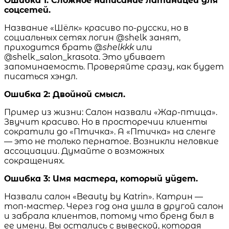
Ошибка 1: Сложное написание латиницей для
соцсетей.
Название «Шёлк» красиво по-русски, но в
социальных сетях логин @shelk занят,
приходится брать @
shelkkk
или
@shelk_salon_krasota. Это убивает
запоминаемость. Проверяйте сразу, как будет
писаться хэндл.
Ошибка 2: Двойной смысл.
Пример из жизни: Салон назвали «Жар-птица».
Звучит красиво. Но в просторечии клиенты
сократили до «Птичка». А «Птичка» на сленге
— это не только пернатое. Возникли неловкие
ассоциации. Думайте о возможных
сокращениях.
Ошибка 3: Имя мастера, который уйдет.
Назвали салон «Beauty by Katrin». Катрин —
топ-мастер. Через год она ушла в другой салон
и забрала клиентов, потому что бренд был в
ее имени. Вы остались с вывеской, которая