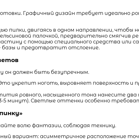
товки. Графичный дизайн требует идеально ров
 пилки, двигаясь в одном направлении, чтобы н
льсиновой палочкой, предварительно смягчив ре
астину с помощью специального средства или са
ие базы и предотвратит отслоение.
цветов
у он должен быть безупречным.
 Это укрепит ноготь, выровняет поверхность и
ития ровного, насыщенного тона нанесите два т
(3-5 минут). Светлые оттенки особенно требова
апинку»
дайте волю фантазии, соблюдая технику.
ный вариант: асимметричное расположение точек