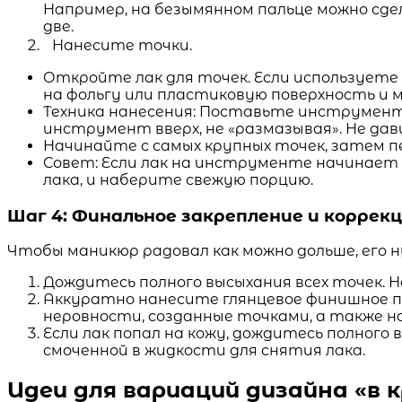
Например, на безымянном пальце можно сде
две.
Нанесите точки.
Откройте лак для точек. Если используете 
на фольгу или пластиковую поверхность и
Техника нанесения: Поставьте инструмент 
инструмент вверх, не «размазывая». Не дав
Начинайте с самых крупных точек, затем п
Совет: Если лак на инструменте начинает
лака, и наберите свежую порцию.
Шаг 4: Финальное закрепление и коррек
Чтобы маникюр радовал как можно дольше, его 
Дождитесь полного высыхания всех точек. 
Аккуратно нанесите глянцевое финишное пок
неровности, созданные точками, а также н
Если лак попал на кожу, дождитесь полного
смоченной в жидкости для снятия лака.
Идеи для вариаций дизайна «в 