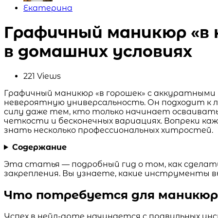
Posted
Екатерина
by
Графичный маникюр «в 
в домашних условиях
221
Views
Графичный маникюр «в горошек» с аккуратными 
невероятную универсальность. Он подходит к лю
силу даже тем, кто только начинает осваивать
четкости и бесконечных вариациях. Вопреки ка
знать несколько профессиональных хитростей.
Содержание
Эта статья — подробный гид о том, как сдела
закрепления. Вы узнаете, какие инструменты в
Что потребуется для маникюр
Успех в нейл-арте начинается с правильных ин