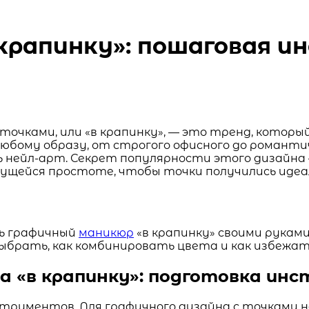
крапинку»: пошаговая и
точками, или «в крапинку», — это тренд, которы
бому образу, от строгого офисного до романтичн
 нейл-арт. Секрет популярности этого дизайна 
жущейся простоте, чтобы точки получились идеал
ть графичный
маникюр
«в крапинку» своими руками
ыбрать, как комбинировать цвета и как избежа
а «в крапинку»: подготовка ин
струментов. Для графичного дизайна с точками н