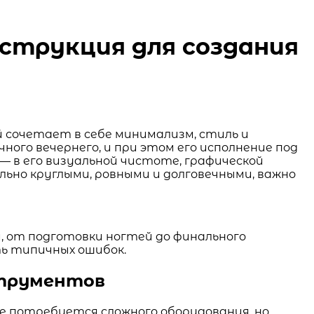
нструкция для создания
й сочетает в себе минимализм, стиль и
ого вечернего, и при этом его исполнение под
— в его визуальной чистоте, графической
ьно круглыми, ровными и долговечными, важно
, от подготовки ногтей до финального
ть типичных ошибок.
струментов
е потребуется сложного оборудования, но