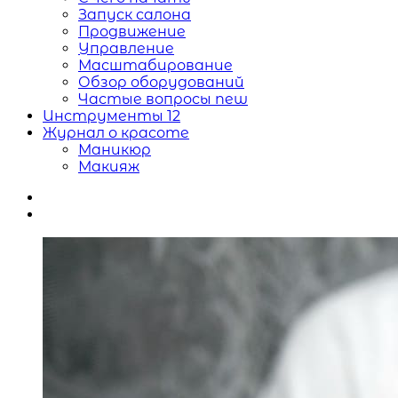
Запуск салона
Продвижение
Управление
Масштабирование
Обзор оборудований
Частые вопросы
new
Инструменты
12
Журнал о красоте
Маникюр
Макияж