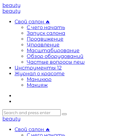
Menu
beauty
Search
Menu
beauty
Свой салон
🔥
С чего начать
Запуск салона
Продвижение
Управление
Масштабирование
Обзор оборудований
Частые вопросы
new
Инструменты
12
Журнал о красоте
Маникюр
Макияж
Search
Search
Search
for:
beauty
Свой салон
🔥
С чего начать