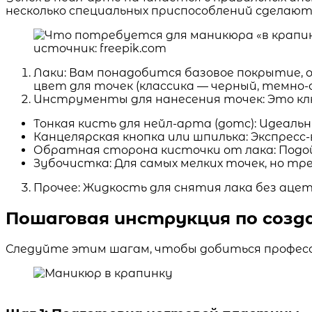
несколько специальных приспособлений сделают
источник: freepik.com
Лаки: Вам понадобится базовое покрытие, о
цвет для точек (классика — черный, темно-
Инструменты для нанесения точек: Это кл
Тонкая кисть для нейл-арта (дотс): Идеал
Канцелярская кнопка или шпилька: Экспресс
Обратная сторона кисточки от лака: Подой
Зубочистка: Для самых мелких точек, но т
Прочее: Жидкость для снятия лака без ацет
Пошаговая инструкция по созд
Следуйте этим шагам, чтобы добиться професс