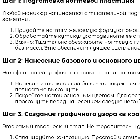
Шаг 1: Подготовка ногтевой пластины
Любой маникюр начинается с тщательной подго
заметны.
Придайте ногтям желаемую форму с помощью
Обработайте кутикулу: отодвиньте ее апе
Важно: Тщательно обезжирьте ногтевую пл
без масел. Это обеспечит лучшее сцеплен
Шаг 2: Нанесение базового и основного 
Это фон вашей графической композиции, поэтом
Нанесите тонкий слой базового покрытия.
полностью высохнуть.
Покройте ногти основным цветом. Для дост
просохнуть перед нанесением следующего 
Шаг 3: Создание графичного узора «в кр
Это самый творческий этап. Не торопитесь и 
Спланируйте композицию. Простой и стиль