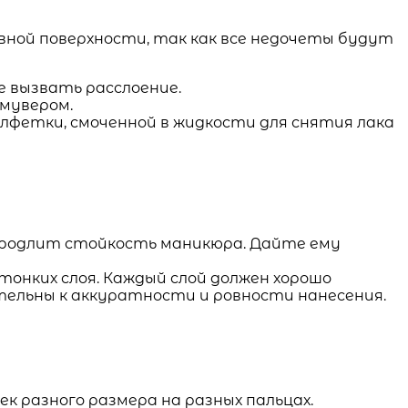
ной поверхности, так как все недочеты будут
е вызвать расслоение.
мувером.
лфетки, смоченной в жидкости для снятия лака
 продлит стойкость маникюра. Дайте ему
онких слоя. Каждый слой должен хорошо
тельны к аккуратности и ровности нанесения.
 разного размера на разных пальцах.