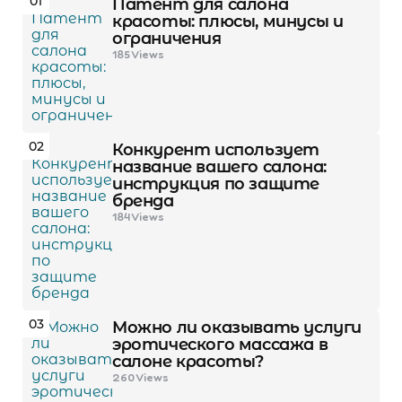
01
Патент для салона
красоты: плюсы, минусы и
ограничения
185
Views
02
Конкурент использует
название вашего салона:
инструкция по защите
бренда
184
Views
03
Можно ли оказывать услуги
эротического массажа в
салоне красоты?
260
Views