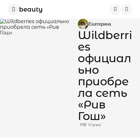
beauty
Menu
Sear
Posted
Екатерина
by
Wildberri
es
официал
ьно
приобре
ла сеть
«Рив
Гош»
148
Views