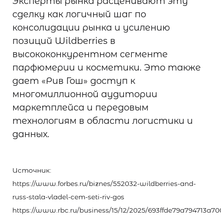
Эксперты рынка расценивают эту
сделку как логичный шаг по
консолидации рынка и усилению
позиций Wildberries в
высококонкурентном сегменте
парфюмерии и косметики. Это также
дает «Рив Гош» доступ к
многомиллионной аудитории
маркетплейса и передовым
технологиям в области логистики и
данных.
Источник:
https://www.forbes.ru/biznes/552032-wildberries-and-
russ-stala-vladel-cem-seti-riv-gos
https://www.rbc.ru/business/15/12/2025/693ffde79a794713a7