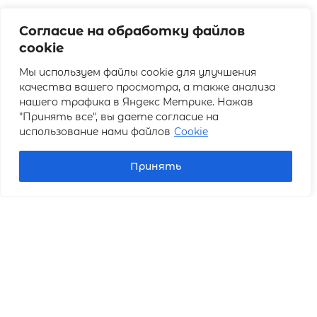
Патент для салона красоты:
Согласие на обработку файлов
плюсы, минусы и ограничения
cookie
Мы используем файлы cookie для улучшения
качества вашего просмотра, а также анализа
нашего трафика в Яндекс Метрике. Нажав
"Принять все", вы даете согласие на
Конкурент использует
название вашего салона:
использование нами файлов
Cookie
инструкция по защите бренда
Принять
Выбор редактора
Instagram* для салона
красоты: контент-план,
сторис и рилсы, которые